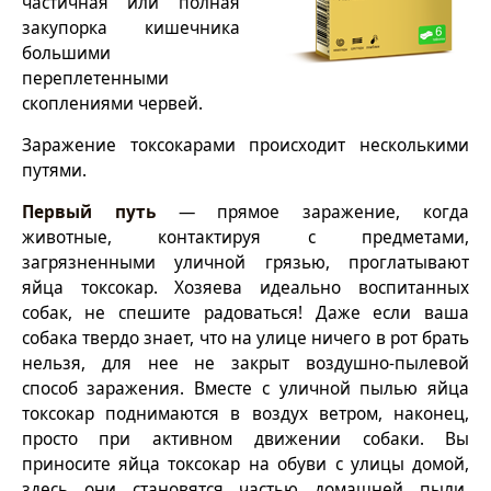
частичная или полная
закупорка кишечника
большими
переплетенными
скоплениями червей.
Заражение токсокарами происходит несколькими
путями.
Первый путь
— прямое заражение, когда
животные, контактируя с предметами,
загрязненными уличной грязью, проглатывают
яйца токсокар. Хозяева идеально воспитанных
собак, не спешите радоваться! Даже если ваша
собака твердо знает, что на улице ничего в рот брать
нельзя, для нее не закрыт воздушно-пылевой
способ заражения. Вместе с уличной пылью яйца
токсокар поднимаются в воздух ветром, наконец,
просто при активном движении собаки. Вы
приносите яйца токсокар на обуви с улицы домой,
здесь они становятся частью домашней пыли,