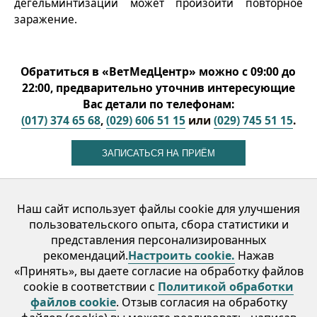
дегельминтизации может произойти повторное
заражение.
Обратиться в «ВетМедЦентр» можно с 09:00 до
22:00, предварительно уточнив интересующие
Вас детали по телефонам:
(017) 374 65 68
,
(029) 606 51 15
или
(029) 745 51 15
.
ЗАПИСАТЬСЯ НА ПРИЁМ
Наш сайт использует файлы cookie для улучшения
пользовательского опыта, сбора статистики и
Услуги
Врачи
Отзывы
Статьи
Контакты
представления персонализированных
рекомендаций.
Настроить cookie.
Нажав
ООО «ВетМедЦентр» УНП 192249498 Адрес: 220113,
«Принять», вы даете согласие на обработку файлов
Республика Беларусь, Минск, ул. Восточная, д. 115, оф.8,
cookie в соответствии с
Политикой обработки
файлов cookie
. Oтзыв согласия на обработку
регистрация № 192249498 от 03.04.2014, Мингорисполком