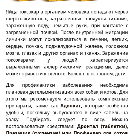
Яйца токсокар в организм человека попадают через
шерсть животных, загрязненные продукты питания,
зараженную воду, немытые руки, при контакте с
загрязненной почвой. После внутренней миграции
личинки могут локализоваться в печени, легких,
сердце, почках, поджелудочной железе, головном
мозге, глазах и других органах и тканях. Заражение
токсокарами у людей характеризуется
выраженными аллергическими реакциями, даже
может привести к слепоте. Болеют, в основном, дети.
Для профилактики заболевания необходима
плановая дегельминтизация всех собак и котов. Для
этого мы рекомендуем использовать комплексные
препараты, такие как
Адвокат
, которые особенно
удобны, поскольку выпускаются в виде капель на
холку. Подбирать следует по весу. Можно
воспользоваться средствами:
Дронтал (таблетки),
Празицид (суспензия) или Профендер для котов