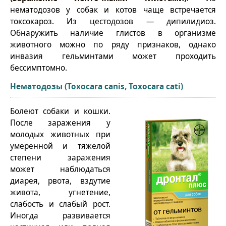
нематодозов у собак и котов чаще встречается
токсокароз. Из цестодозов — дипилидиоз.
Обнаружить наличие глистов в организме
животного можно по ряду признаков, однако
инвазия гельминтами может проходить
бессимптомно.
Нематодозы (Toxocara canis, Toxocara cati)
Болеют собаки и кошки.
После заражения у
молодых животных при
умеренной и тяжелой
степени заражения
может наблюдаться
диарея, рвота, вздутие
живота, угнетение,
слабость и слабый рост.
Иногда развивается