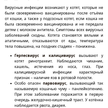
Вирусные инфекции возникают у котят, которые не
были своевременно вакцинированы после отъёма
от кошки, а также у подсосных котят, если кошка не
была своевременно вакцинирована и не передала
детям с молоком антитела. Симптомы всех вирусных
заболеваний сходны. Котята становятся вялыми и
апатичными, отказываются от еды, температура
тела повышена, на поздних стадиях – понижена.
Герпесвирус и калицивирус
вызывают у
котят ринотрахеит. Наблюдаются чихание,
кашель, истечения из носа, глаз. При
калицивирусной инфекции характерный
признак – наличие язв в ротовой полости.
Особо опасен
парвовирус
, вызывающий так
называемую кошачью чуму – панлейкопению.
При этом заболевании поражается в первую
очередь желудочно-кишечный тракт. У котёнка
наблюдается рвота, диарея.