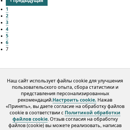
‹ предыдущая
1
2
3
4
5
6
7
Наш сайт использует файлы cookie для улучшения
пользовательского опыта, сбора статистики и
Услуги
Врачи
Отзывы
Статьи
Контакты
представления персонализированных
рекомендаций.
Настроить cookie.
Нажав
ООО «ВетМедЦентр» УНП 192249498 Адрес: 220113,
«Принять», вы даете согласие на обработку файлов
Республика Беларусь, Минск, ул. Восточная, д. 115, оф.8,
cookie в соответствии с
Политикой обработки
файлов cookie
. Oтзыв согласия на обработку
регистрация № 192249498 от 03.04.2014, Мингорисполком
файлов (cookie) вы можете реализовать, написав